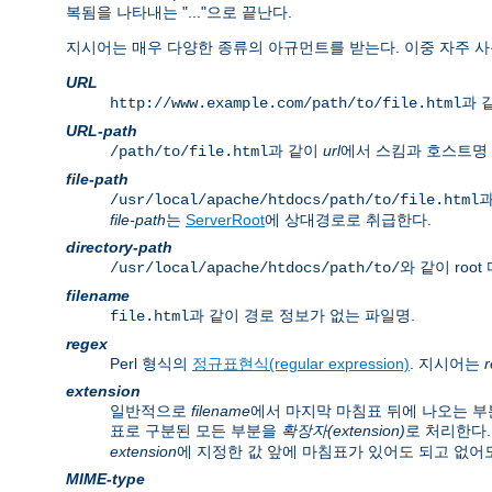
복됨을 나타내는 "..."으로 끝난다.
지시어는 매우 다양한 종류의 아규먼트를 받는다. 이중 자주 사
URL
과 같
http://www.example.com/path/to/file.html
URL-path
과 같이
url
에서 스킴과 호스트명 
/path/to/file.html
file-path
과
/usr/local/apache/htdocs/path/to/file.html
file-path
는
ServerRoot
에 상대경로로 취급한다.
directory-path
와 같이 ro
/usr/local/apache/htdocs/path/to/
filename
과 같이 경로 정보가 없는 파일명.
file.html
regex
Perl 형식의
정규표현식(regular expression)
. 지시어는
extension
일반적으로
filename
에서 마지막 마침표 뒤에 나오는 부
표로 구분된 모든 부분을
확장자(extension)
로 처리한다.
extension
에 지정한 값 앞에 마침표가 있어도 되고 없어도
MIME-type