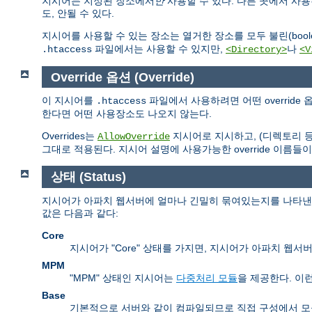
지시어는 지정된 장소에서
만
사용할 수 있다. 다른 곳에서 사
도, 안될 수 있다.
지시어를 사용할 수 있는 장소는 열거한 장소를 모두 불린(boolea
파일에서는 사용할 수 있지만,
나
.htaccess
<Directory>
<V
Override 옵션 (Override)
이 지시어를
파일에서 사용하려면 어떤 overrid
.htaccess
한다면 어떤 사용장소도 나오지 않는다.
Overrides는
지시어로 지시하고, (디렉토리 
AllowOverride
그대로 적용된다. 지시어 설명에 사용가능한 override 이름들이
상태 (Status)
지시어가 아파치 웹서버에 얼마나 긴밀히 묶여있는지를 나타낸다.
값은 다음과 같다:
Core
지시어가 "Core" 상태를 가지면, 지시어가 아파치 웹
MPM
"MPM" 상태인 지시어는
다중처리 모듈
을 제공한다. 이
Base
기본적으로 서버와 같이 컴파일되므로 직접 구성에서 모듈