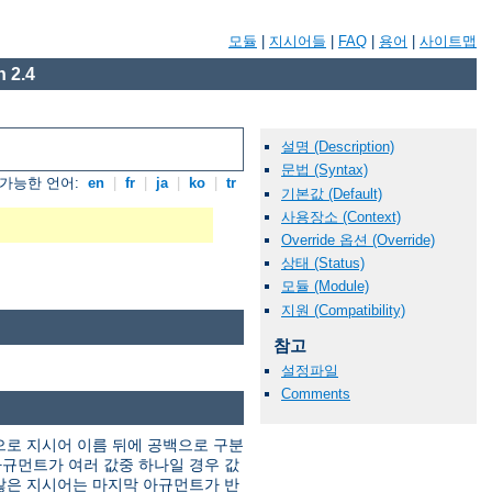
모듈
|
지시어들
|
FAQ
|
용어
|
사이트맵
 2.4
설명 (Description)
문법 (Syntax)
가능한 언어:
en
|
fr
|
ja
|
ko
|
tr
기본값 (Default)
사용장소 (Context)
Override 옵션 (Override)
상태 (Status)
모듈 (Module)
지원 (Compatibility)
참고
설정파일
Comments
으로 지시어 이름 뒤에 공백으로 구분
규먼트가 여러 값중 하나일 경우 값
않은 지시어는 마지막 아규먼트가 반